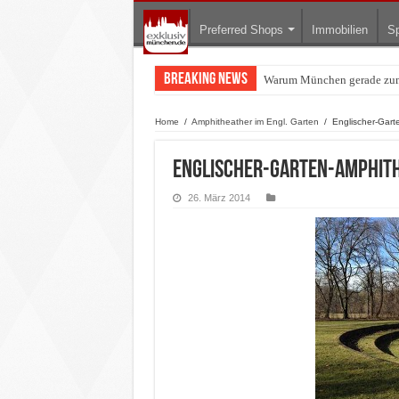
Preferred Shops
Immobilien
Sp
Breaking News
Warum München gerade zum 
BMW Art Cars in München: W
Home
/
Amphitheather im Engl. Garten
/
Englischer-Gart
Englischer-Garten-Amphit
26. März 2014