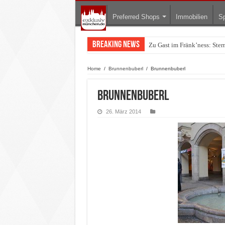
Preferred Shops
Immobilien
Sp
Breaking News
Zu Gast im Fränk’ness: Ste
Warum München gerade zum 
Home
/
Brunnenbuberl
/
Brunnenbuberl
Brunnenbuberl
26. März 2014