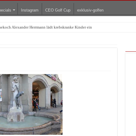
ecials
Instagram
CEO Golf Cup
exklusiv-golfen
rnekoch Alexander Herrmann lädt krebskranke Kinder ein
Treffpunkt der Lingerie-Branche wurde