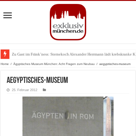
Zu Gast im Fränk’ness: Sternekoch Alexander Herrmann lädt krebskranke K
Warum München gerade zum Treffpunkt der Lingerie-Branche wurde
Home
/
Ägyptisches Museum München: Acht Fragen zum Neubau
/
aegyptisches-museum
aegyptisches-museum
25. Februar 2012