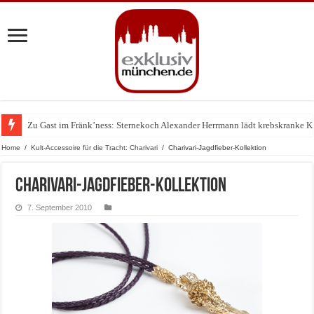
Zu Gast im Fränk’ness: Sternekoch Alexander Herrmann lädt krebskranke K
Warum München gerade zum Treffpunkt der Lingerie-Branche wurde
Home
/
Kult-Accessoire für die Tracht: Charivari
/
Charivari-Jagdfieber-Kollektion
Charivari-Jagdfieber-Kollektion
7. September 2010