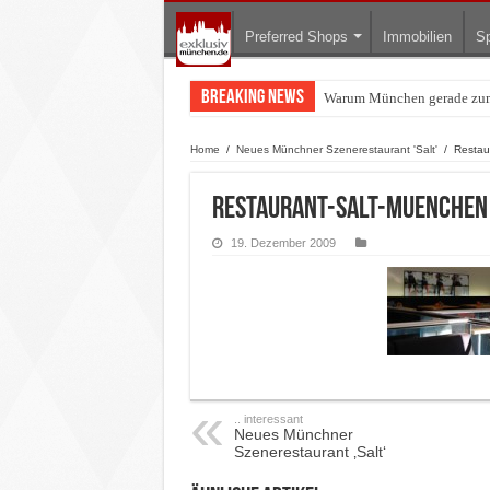
Preferred Shops
Immobilien
Sp
Breaking News
Warum München gerade zum 
BMW Art Cars in München: W
Home
/
Neues Münchner Szenerestaurant 'Salt'
/
Restau
Restaurant-Salt-Muenchen
19. Dezember 2009
.. interessant
Neues Münchner
Szenerestaurant ‚Salt‘