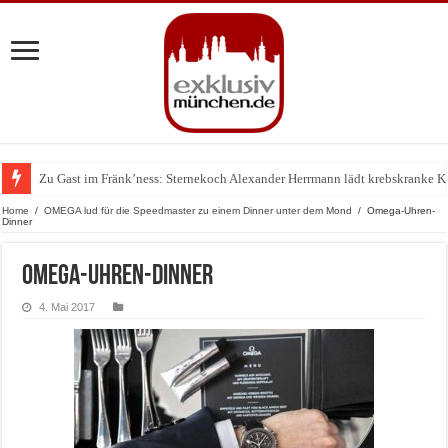
Zu Gast im Fränk’ness: Sternekoch Alexander Herrmann lädt krebskranke K
Warum München gerade zum Treffpunkt der Lingerie-Branche wurde
Home
/
OMEGA lud für die Speedmaster zu einem Dinner unter dem Mond
/
Omega-Uhren-
Dinner
Omega-Uhren-Dinner
4. Mai 2017