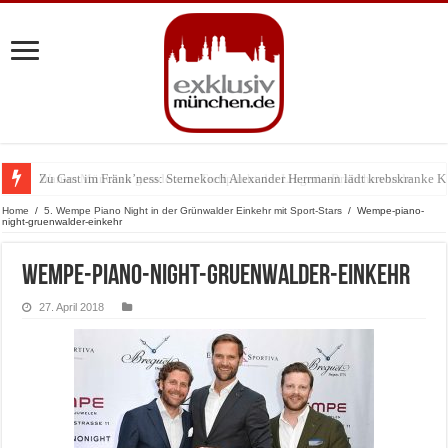
Zu Gast im Fränk’ness: Sternekoch Alexander Herrmann lädt krebskranke K
Warum München gerade zum Treffpunkt der Lingerie-Branche wurde
Home
/
5. Wempe Piano Night in der Grünwalder Einkehr mit Sport-Stars
/
Wempe-piano-
night-gruenwalder-einkehr
Wempe-piano-night-gruenwalder-einkehr
27. April 2018