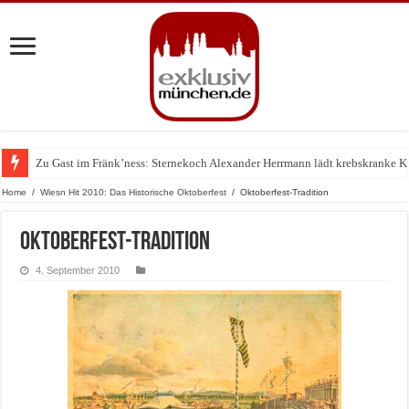
Zu Gast im Fränk’ness: Sternekoch Alexander Herrmann lädt krebskranke K
Warum München gerade zum Treffpunkt der Lingerie-Branche wurde
Home
/
Wiesn Hit 2010: Das Historische Oktoberfest
/
Oktoberfest-Tradition
Oktoberfest-Tradition
4. September 2010