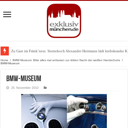
Zu Gast im Fränk’ness: Sternekoch Alexander Herrmann lädt krebskranke K
Warum München gerade zum Treffpunkt der Lingerie-Branche wurde
Home
/
BMW Museum: Bitte alles mal anfassen zur dritten Nacht der weißen Handschuhe
/
BMW-Museum
BMW-Museum
25. November 2010