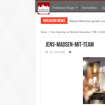
Preferred Shops
Immobilien
Sp
Breaking News
Warum München gerade zum 
BMW Art Cars in München: W
Home
/
Vom Opening zur Michelin-Sensation: THE CLOUD 
Jens-Madsen-mit-Team
24. Juni 2026