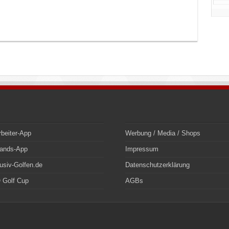
rbeiter-App
Werbung / Media / Shops
bands-App
Impressum
usiv-Golfen.de
Datenschutzerklärung
 Golf Cup
AGBs