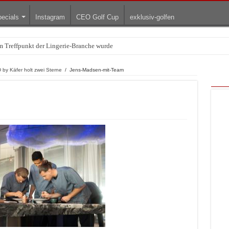
ecials
Instagram
CEO Golf Cup
exklusiv-golfen
Treffpunkt der Lingerie-Branche wurde
arum die rollenden Kunstwerke bis heute einzigartig sind
by Käfer holt zwei Sterne
/
Jens-Madsen-mit-Team