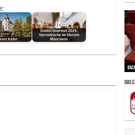
e:
Donisl Gourmet 2025:
Sterneküche im Herzen
kost Käfer
Münchens
Vern
Zu G
War
BMW
Wär
von 
Back
Her
Lin
Kuns
Ent
Das 