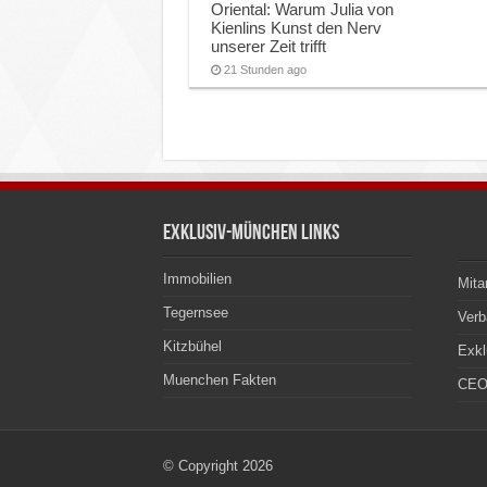
Oriental: Warum Julia von
Kienlins Kunst den Nerv
unserer Zeit trifft
21 Stunden ago
Exklusiv-München Links
Immobilien
Mita
Tegernsee
Ver
Kitzbühel
Exkl
Muenchen Fakten
CEO
© Copyright 2026