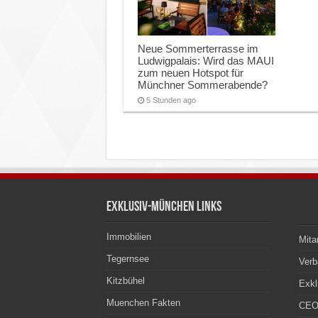
Neue Sommerterrasse im
Ludwigpalais: Wird das MAUI
zum neuen Hotspot für
Münchner Sommerabende?
5 Stunden ago
Exklusiv-München Links
Immobilien
Mita
Tegernsee
Ver
Kitzbühel
Exkl
Muenchen Fakten
CEO