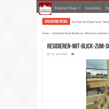
Preferred Shops
Immobilien
Sp
Breaking News
Zu Gast im Fränk’ness: Ste
Warum München gerade zum 
Home
/
Kempinski Royal Residence: Münchens exklusive
Residieren-mit-Blick-zum
24. Juni 2025