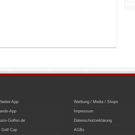
rbeiter-App
Werbung / Media / Shops
bands-App
Impressum
usiv-Golfen.de
Datenschutzerklärung
 Golf Cup
AGBs