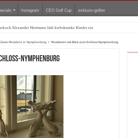
ecials
Instagram
CEO Golf Cup
exklusiv-golfen
rnekoch Alexander Herrmann lädt krebskranke Kinder ein
Treffpunkt der Lingerie-Branche wurde
 Gäste-Residenz in Nymphenburg
/
Residieren-mit-Blick-zum-Schloss-Nymphenburg
-Schloss-Nymphenburg