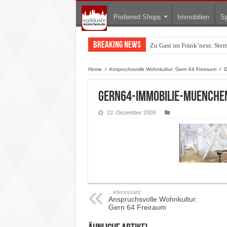
Preferred Shops
Immobilien
Sp
Breaking News
Zu Gast im Fränk’ness: Ste
Warum München gerade zum 
Home
/
Anspruchsvolle Wohnkultur: Gern 64 Freiraum
/
G
Gern64-immobilie-muenche
22. Dezember 2009
.. interessant
Anspruchsvolle Wohnkultur:
Gern 64 Freiraum