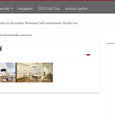
ecials
Instagram
CEO Golf Cup
exklusiv-golfen
rnekoch Alexander Herrmann lädt krebskranke Kinder ein
Treffpunkt der Lingerie-Branche wurde
ern64-immobilie-muenchen
n