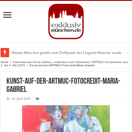
Warum München gerade zum Treffpunkt der Lingerie-Branche wurde
BMW Art Cars in München: Warum die rollenden Kunstwerke bis heute einz
Home
/
Internationale Kunst erleben, entdecken und mitnehmen: ARTMUC Kunstmesse vom
1. bis 4. Mai 2025
/
Kunst-auf-der-ARTMUC-Fotocredit-Maria-Gabriel
Kunst-auf-der-ARTMUC-Fotocredit-Maria-
Gabriel
23. April 2025