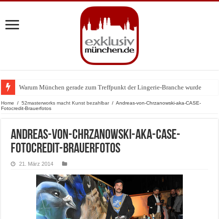
Warum München gerade zum Treffpunkt der Lingerie-Branche wurde
Home
/
52masterworks macht Kunst bezahlbar
/
Andreas-von-Chrzanowski-aka-CASE-
Fotocredit-Brauerfotos
Andreas-von-Chrzanowski-aka-CASE-
Fotocredit-Brauerfotos
21. März 2014