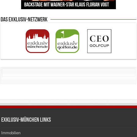
Sommerabende?
von Kienlins Kunst den Nerv unserer Zeit trifft
Backstage mit Wagner-Star Klaus Florian Vogt
Herrmann lädt krebskranke Kinder ein
Lingerie-Branche wurde
Kunstwerke bis heute einzigartig sind
Das Exklusiv-Netzwerk
Exklusiv-München Links
Immobilien