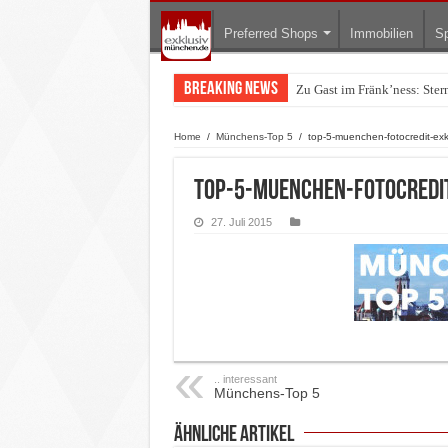
Preferred Shops
Immobilien
Sp
Breaking News
Zu Gast im Fränk’ness: Ste
Home
/
Münchens-Top 5
/
top-5-muenchen-fotocredit-ex
top-5-muenchen-fotocredi
27. Juli 2015
.. interessant
Münchens-Top 5
ähnliche Artikel