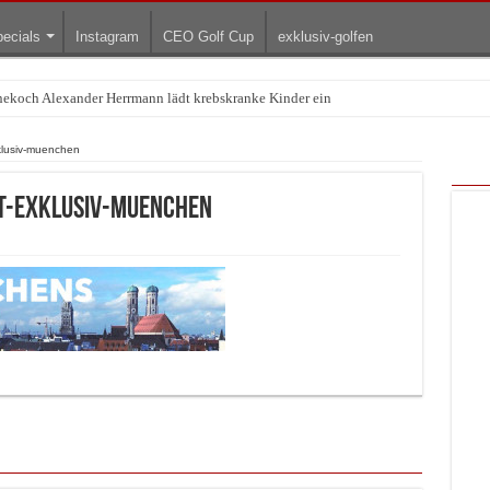
ecials
Instagram
CEO Golf Cup
exklusiv-golfen
rnekoch Alexander Herrmann lädt krebskranke Kinder ein
klusiv-muenchen
t-exklusiv-muenchen