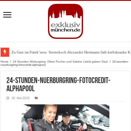
Zu Gast im Fränk’ness: Sternekoch Alexander Herrmann lädt krebskranke K
Warum München gerade zum Treffpunkt der Lingerie-Branche wurde
Home
/
24 Stunden Nürburgring: Oliver Pocher und Sabine Lisicki gaben Gas!
/
24-stunden-
nuerburgring-fotocredit-alphapool
24-stunden-nuerburgring-fotocredit-
alphapool
18. Mai 2015