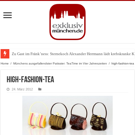
Zu Gast im Fränk’ness: Sternekoch Alexander Herrmann lädt krebskranke K
Warum München gerade zum Treffpunkt der Lingerie-Branche wurde
Home
/
Münchens ausgefallendster Patissier: TeaTime im Vier Jahreszeiten
/
high-fashion-tea
high-fashion-tea
24. März 2012