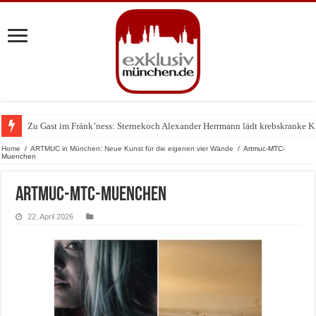
Zu Gast im Fränk’ness: Sternekoch Alexander Herrmann lädt krebskranke K
Warum München gerade zum Treffpunkt der Lingerie-Branche wurde
Home
/
ARTMUC in München: Neue Kunst für die eigenen vier Wände
/
Artmuc-MTC-
Muenchen
Artmuc-MTC-Muenchen
22. April 2026