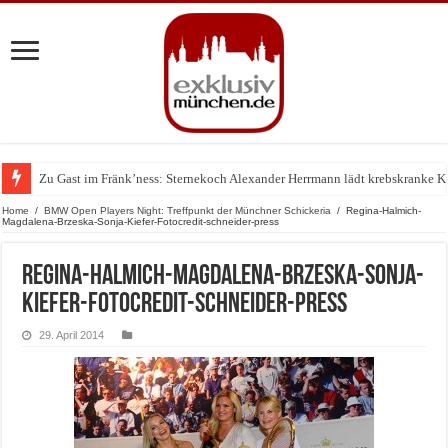
Zu Gast im Fränk’ness: Sternekoch Alexander Herrmann lädt krebskranke K
Warum München gerade zum Treffpunkt der Lingerie-Branche wurde
Home
/
BMW Open Players Night: Treffpunkt der Münchner Schickeria
/
Regina-Halmich-
Magdalena-Brzeska-Sonja-Kiefer-Fotocredit-schneider-press
Regina-Halmich-Magdalena-Brzeska-Sonja-
Kiefer-Fotocredit-schneider-press
29. April 2014