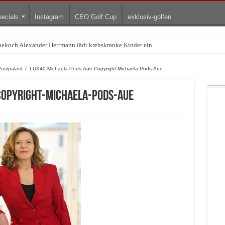
ecials
Instagram
CEO Golf Cup
exklusiv-golfen
rnekoch Alexander Herrmann lädt krebskranke Kinder ein
ostpalast
/
LUX40-Michaela-Pods-Aue-Copyright-Michaela-Pods-Aue
Copyright-Michaela-Pods-Aue