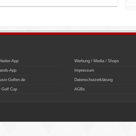
rbeiter-App
Werbung / Media / Shops
bands-App
Impressum
usiv-Golfen.de
Datenschutzerklärung
 Golf Cup
AGBs