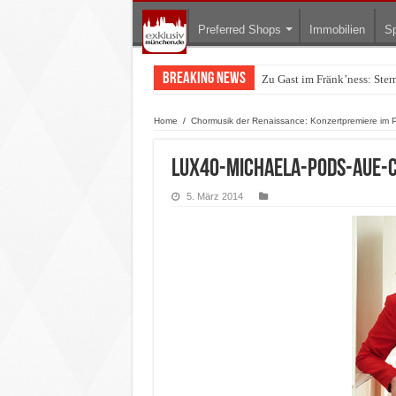
Preferred Shops
Immobilien
Sp
Breaking News
Zu Gast im Fränk’ness: Ste
Home
/
Chormusik der Renaissance: Konzertpremiere im P
LUX40-Michaela-Pods-Aue-
5. März 2014