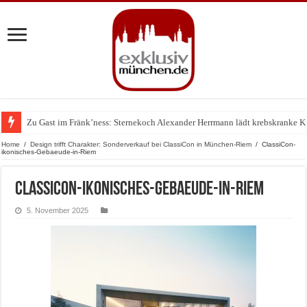
Zu Gast im Fränk’ness: Sternekoch Alexander Herrmann lädt krebskranke K
Warum München gerade zum Treffpunkt der Lingerie-Branche wurde
Home
/
Design trifft Charakter: Sonderverkauf bei ClassiCon in München-Riem
/
ClassiCon-
ikonisches-Gebaeude-in-Riem
ClassiCon-ikonisches-Gebaeude-in-Riem
5. November 2025