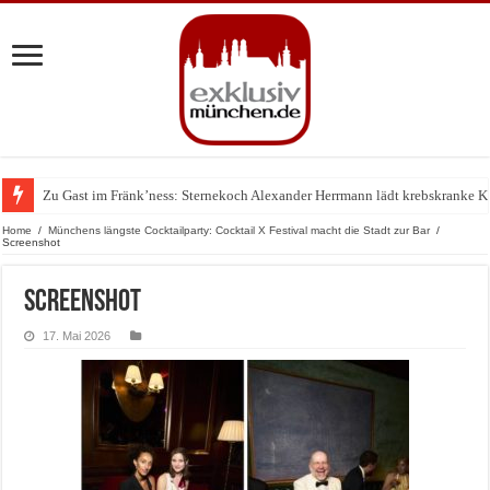
Zu Gast im Fränk’ness: Sternekoch Alexander Herrmann lädt krebskranke K
Warum München gerade zum Treffpunkt der Lingerie-Branche wurde
Home
/
Münchens längste Cocktailparty: Cocktail X Festival macht die Stadt zur Bar
/
Screenshot
Screenshot
17. Mai 2026