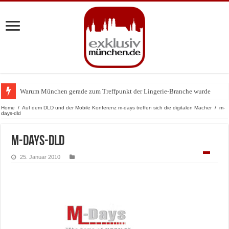
Warum München gerade zum Treffpunkt der Lingerie-Branche wurde
Home
/
Auf dem DLD und der Mobile Konferenz m-days treffen sich die digitalen Macher
/
m-
days-dld
m-days-dld
25. Januar 2010