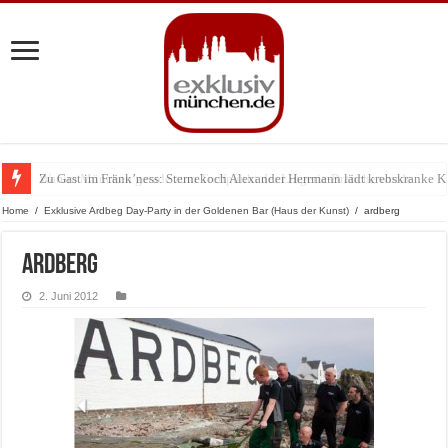
Zu Gast im Fränk’ness: Sternekoch Alexander Herrmann lädt krebskranke K
Warum München gerade zum Treffpunkt der Lingerie-Branche wurde
Home
/
Exklusive Ardbeg Day-Party in der Goldenen Bar (Haus der Kunst)
/
ardberg
ardberg
2. Juni 2012