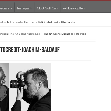
ecials
Instagram
CEO Golf Cup
exklusiv-golfen
rnekoch Alexander Herrmann lädt krebskranke Kinder ein
Treffpunkt der Lingerie-Branche wurde
 München: The NX Scene Ausstellung
/
The-NX-Scene-Muenchen-Fotocredit-
tocredit-Joachim-Baldauf