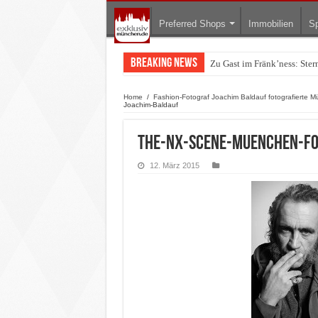
Preferred Shops
Immobilien
Sp
Breaking News
Zu Gast im Fränk’ness: Ste
Warum München gerade zum 
Home
/
Fashion-Fotograf Joachim Baldauf fotografierte
Joachim-Baldauf
The-NX-Scene-Muenchen-Fo
12. März 2015