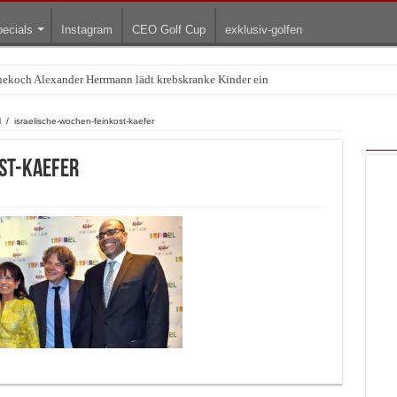
ecials
Instagram
CEO Golf Cup
exklusiv-golfen
rnekoch Alexander Herrmann lädt krebskranke Kinder ein
Treffpunkt der Lingerie-Branche wurde
l
/
israelische-wochen-feinkost-kaefer
st-kaefer