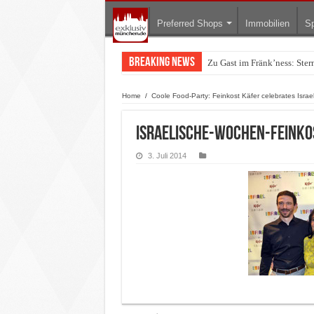
Preferred Shops
Immobilien
Sp
Breaking News
Zu Gast im Fränk’ness: Ste
Warum München gerade zum 
Home
/
Coole Food-Party: Feinkost Käfer celebrates Israe
israelische-wochen-feinko
3. Juli 2014