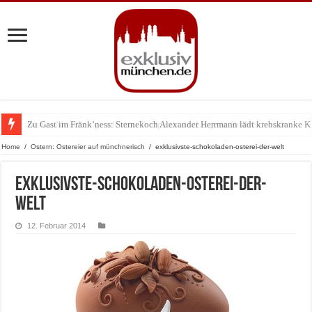
Zu Gast im Fränk’ness: Sternekoch Alexander Herrmann lädt krebskranke K
Warum München gerade zum Treffpunkt der Lingerie-Branche wurde
Home
/
Ostern: Ostereier auf münchnerisch
/
exklusivste-schokoladen-osterei-der-welt
exklusivste-schokoladen-osterei-der-
welt
12. Februar 2014