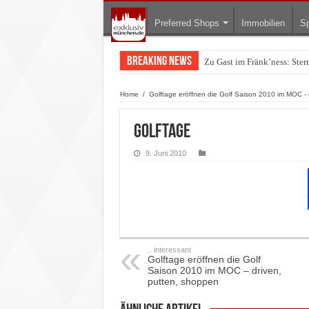
Preferred Shops
Immobilien
Sp
Breaking News
Zu Gast im Fränk’ness: Ste
Warum München gerade zum 
Home
/
Golftage eröffnen die Golf Saison 2010 im MOC - 
Golftage
9. Juni 2010
.. interessant
Golftage eröffnen die Golf
Saison 2010 im MOC – driven,
putten, shoppen