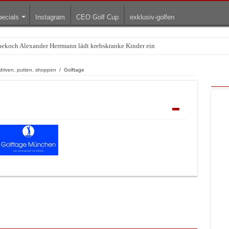
ecials
Instagram
CEO Golf Cup
exklusiv-golfen
rnekoch Alexander Herrmann lädt krebskranke Kinder ein
Treffpunkt der Lingerie-Branche wurde
driven, putten, shoppen
/
Golftage