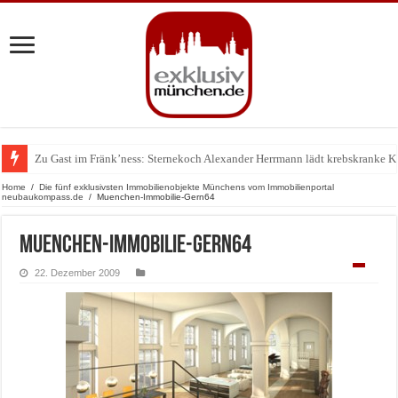
Zu Gast im Fränk’ness: Sternekoch Alexander Herrmann lädt krebskranke K
Warum München gerade zum Treffpunkt der Lingerie-Branche wurde
Home
/
Die fünf exklusivsten Immobilienobjekte Münchens vom Immobilienportal
neubaukompass.de
/
Muenchen-Immobilie-Gern64
Muenchen-Immobilie-Gern64
22. Dezember 2009