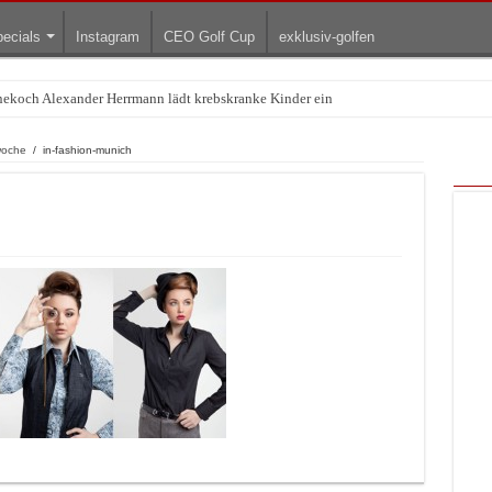
ecials
Instagram
CEO Golf Cup
exklusiv-golfen
rnekoch Alexander Herrmann lädt krebskranke Kinder ein
Treffpunkt der Lingerie-Branche wurde
woche
/
in-fashion-munich