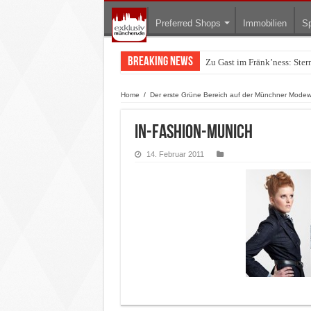
Preferred Shops
Immobilien
Sp
Breaking News
Zu Gast im Fränk’ness: Ste
Warum München gerade zum 
Home
/
Der erste Grüne Bereich auf der Münchner Mode
in-fashion-munich
14. Februar 2011