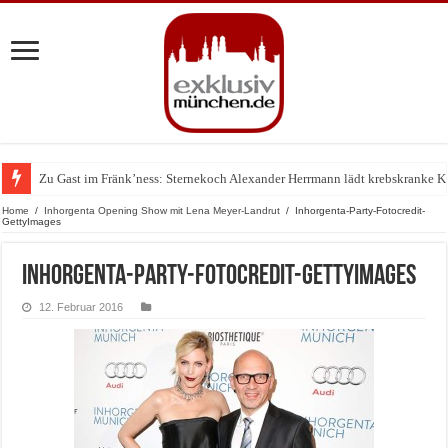
Zu Gast im Fränk’ness: Sternekoch Alexander Herrmann lädt krebskranke K
Home
/
Inhorgenta Opening Show mit Lena Meyer-Landrut
/
Inhorgenta-Party-Fotocredit-
GettyImages
Inhorgenta-Party-Fotocredit-GettyImages
12. Februar 2016