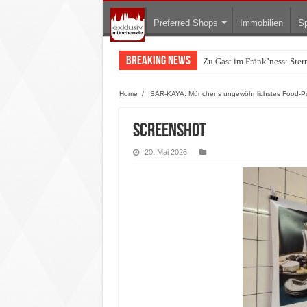
Preferred Shops
Immobilien
Sp
Breaking News
Zu Gast im Fränk’ness: Ste
Home
/
ISAR-KAYA: Münchens ungewöhnlichstes Food-Pop
Screenshot
20. Mai 2026