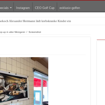
ecials
Instagram
CEO Golf Cup
exklusiv-golfen
rnekoch Alexander Herrmann lädt krebskranke Kinder ein
-up in alter Metzgerei
/
Screenshot