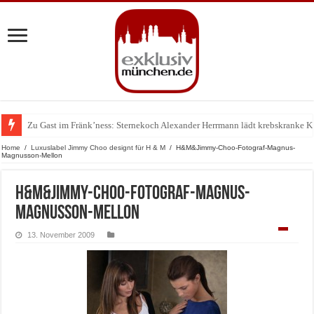
Zu Gast im Fränk’ness: Sternekoch Alexander Herrmann lädt krebskranke K
Warum München gerade zum Treffpunkt der Lingerie-Branche wurde
Home
/
Luxuslabel Jimmy Choo designt für H & M
/
H&M&Jimmy-Choo-Fotograf-Magnus-
Magnusson-Mellon
H&M&Jimmy-Choo-Fotograf-Magnus-
Magnusson-Mellon
13. November 2009