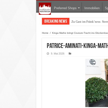
Preferred Shops
Immobilien
Sp
Breaking News
Zu Gast im Fränk’ness: Ste
Warum München gerade zum 
Home
/
Kinga Mathe bringt Couture-Tracht ins Glockenbac
Patrice-Aminati-Kinga-Mat
9. Mai 2026