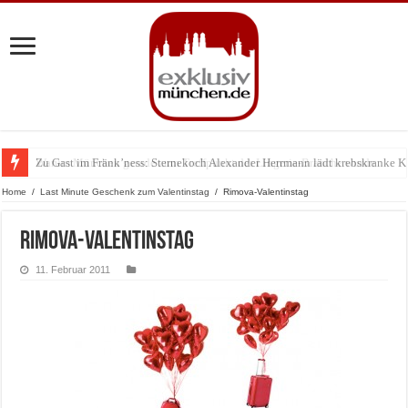
Zu Gast im Fränk’ness: Sternekoch Alexander Herrmann lädt krebskranke K
Warum München gerade zum Treffpunkt der Lingerie-Branche wurde
Home
/
Last Minute Geschenk zum Valentinstag
/
Rimova-Valentinstag
Rimova-Valentinstag
11. Februar 2011