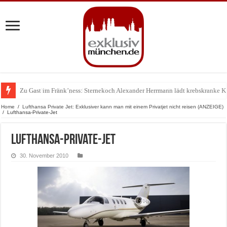
Zu Gast im Fränk’ness: Sternekoch Alexander Herrmann lädt krebskranke K
Warum München gerade zum Treffpunkt der Lingerie-Branche wurde
Home
/
Lufthansa Private Jet: Exklusiver kann man mit einem Privatjet nicht reisen (ANZEIGE)
/
Lufthansa-Private-Jet
Lufthansa-Private-Jet
30. November 2010