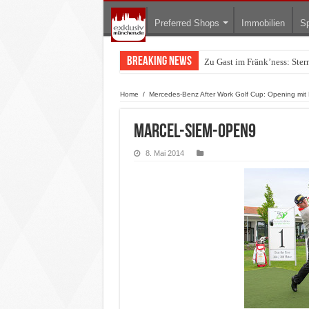
Preferred Shops
Immobilien
Sp
Breaking News
Zu Gast im Fränk’ness: Ste
Home
/
Mercedes-Benz After Work Golf Cup: Opening mi
Marcel-Siem-Open9
8. Mai 2014