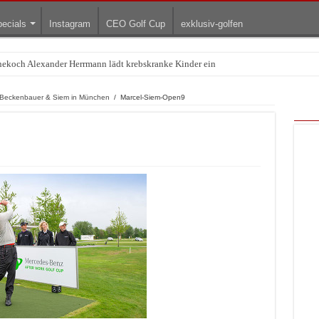
ecials
Instagram
CEO Golf Cup
exklusiv-golfen
rnekoch Alexander Herrmann lädt krebskranke Kinder ein
t Beckenbauer & Siem in München
/
Marcel-Siem-Open9