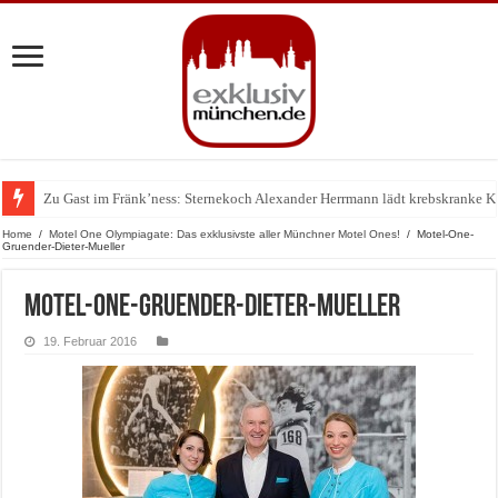
Zu Gast im Fränk’ness: Sternekoch Alexander Herrmann lädt krebskranke K
Warum München gerade zum Treffpunkt der Lingerie-Branche wurde
Home
/
Motel One Olympiagate: Das exklusivste aller Münchner Motel Ones!
/
Motel-One-
Gruender-Dieter-Mueller
Motel-One-Gruender-Dieter-Mueller
19. Februar 2016