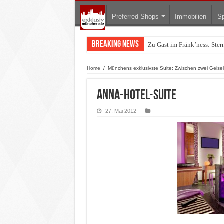
Preferred Shops
Immobilien
Sp
Breaking News
Zu Gast im Fränk’ness: Ste
Warum München gerade zum 
Home
/
Münchens exklusivste Suite: Zwischen zwei Geisel 
anna-hotel-suite
27. Mai 2012