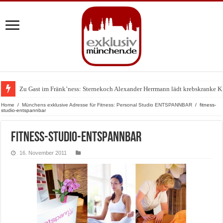
Zu Gast im Fränk’ness: Sternekoch Alexander Herrmann lädt krebskranke K
Warum München gerade zum Treffpunkt der Lingerie-Branche wurde
Home
/
Münchens exklusive Adresse für Fitness: Personal Studio ENTSPANNBAR
/
fitness-
studio-entspannbar
fitness-studio-entspannbar
16. November 2011