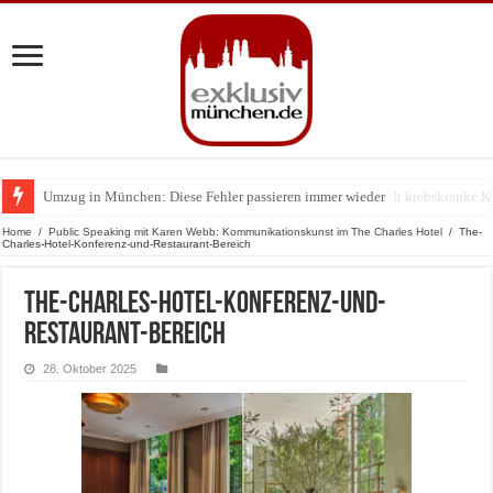
Umzug in München: Diese Fehler passieren immer wieder
Zu Gast im Fränk’ness: Sternekoch Alexander Herrmann lädt krebskranke K
Home
/
Public Speaking mit Karen Webb: Kommunikationskunst im The Charles Hotel
/
The-
Charles-Hotel-Konferenz-und-Restaurant-Bereich
The-Charles-Hotel-Konferenz-und-
Restaurant-Bereich
28. Oktober 2025