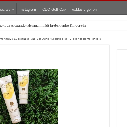
ecials
Instagram
CEO Golf Cup
exklusiv-golfen
rnekoch Alexander Herrmann lädt krebskranke Kinder ein
Treffpunkt der Lingerie-Branche wurde
naktive Substanzen und Schutz vor Altersflecken!
/
sonnencreme-vinoble