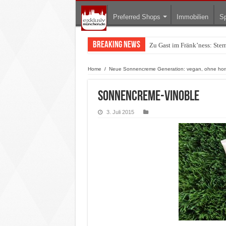
Preferred Shops
Immobilien
Sp
Breaking News
Zu Gast im Fränk’ness: Ste
Warum München gerade zum 
Home
/
Neue Sonnencreme Generation: vegan, ohne hormo
sonnencreme-vinoble
3. Juli 2015