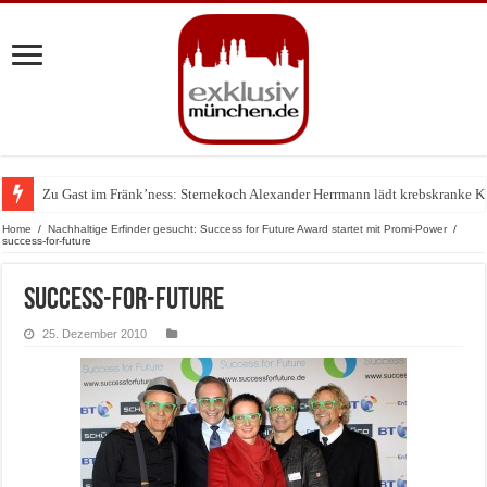
Zu Gast im Fränk’ness: Sternekoch Alexander Herrmann lädt krebskranke K
Warum München gerade zum Treffpunkt der Lingerie-Branche wurde
Home
/
Nachhaltige Erfinder gesucht: Success for Future Award startet mit Promi-Power
/
success-for-future
success-for-future
25. Dezember 2010