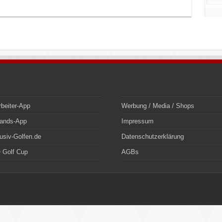
rbeiter-App
Werbung / Media / Shops
bands-App
Impressum
usiv-Golfen.de
Datenschutzerklärung
 Golf Cup
AGBs