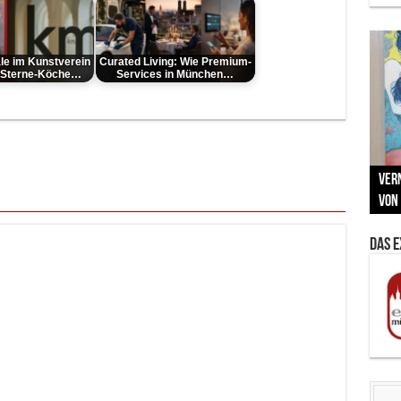
le im Kunstverein
Curated Living: Wie Premium-
 Sterne-Köche…
Services in München…
Neu
MAU
Vern
Zu G
War
BMW
Som
von 
Back
Her
Lin
Kuns
Das 