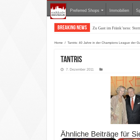
Preferred Shops
Immobilien
Sp
Breaking News
Zu Gast im Fränk’ness: Ste
Warum München gerade zum 
Home
/
Tantris: 40 Jahre in der Champions League der G
Tantris
7. Dezember 2011
Ähnliche Beiträge für Si