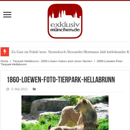
Zu Gast im Fränk’ness: Sternekoch Alexander Herrmann lädt krebskranke K
Warum München gerade zum Treffpunkt der Lingerie-Branche wurde
Home
/
Tierpark Hellabrunn: 1860-Löwen haben jetzt einen Namen
/
1860-Loewen-Foto-
Tierpark-Hellabrunn
1860-Loewen-Foto-Tierpark-Hellabrunn
3. Mai 2012