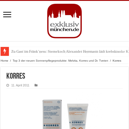
Zu Gast im Fränk’ness: Sternekoch Alexander Herrmann lädt krebskranke K
Warum München gerade zum Treffpunkt der Lingerie-Branche wurde
Home
/
Top 3 der neuen Sonnenpflegeprodukte: Melvita, Korres und Dr. Tveten
/
Korres
Korres
11. April 2011