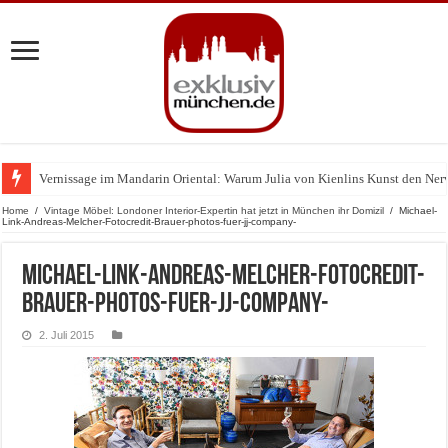
Vernissage im Mandarin Oriental: Warum Julia von Kienlins Kunst den Nerv u
Home
/
Vintage Möbel: Londoner Interior-Expertin hat jetzt in München ihr Domizil
/
Michael-
Link-Andreas-Melcher-Fotocredit-Brauer-photos-fuer-jj-company-
Michael-Link-Andreas-Melcher-Fotocredit-
Brauer-photos-fuer-jj-company-
2. Juli 2015