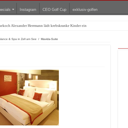
ecials
Instagram
CEO Golf Cup
exklusiv-golfen
rnekoch Alexander Herrmann lädt krebskranke Kinder ein
lance & Spa in Zell am See
/
Mavida-Suite