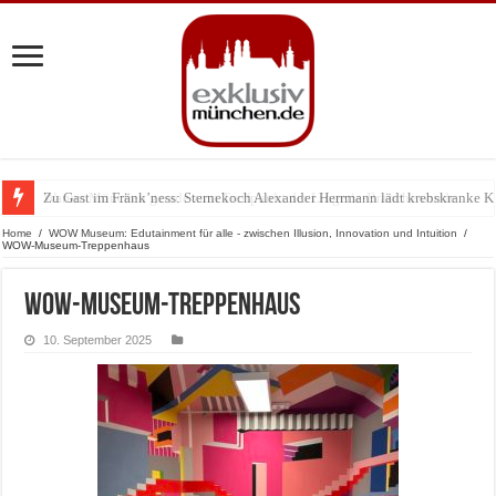
Zu Gast im Fränk’ness: Sternekoch Alexander Herrmann lädt krebskranke K
Warum München gerade zum Treffpunkt der Lingerie-Branche wurde
Home
/
WOW Museum: Edutainment für alle - zwischen Illusion, Innovation und Intuition
/
WOW-Museum-Treppenhaus
WOW-Museum-Treppenhaus
10. September 2025