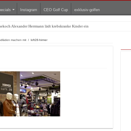
ecials
Instagram
CEO Golf Cup
exklusiv-golfen
rnekoch Alexander Herrmann lädt krebskranke Kinder ein
Treffpunkt der Lingerie-Branche wurde
ndläden machen mit
/
loft28-hirmer