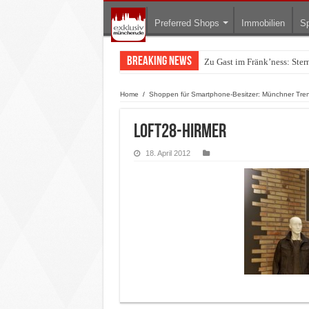
Preferred Shops
Immobilien
Sp
Breaking News
Zu Gast im Fränk’ness: Ste
Warum München gerade zum 
Home
/
Shoppen für Smartphone-Besitzer: Münchner Tre
loft28-hirmer
18. April 2012